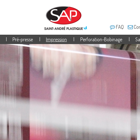
FAQ
Con
Pré-presse
Impression
Perforation-Bobinage
Sa